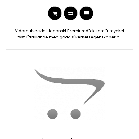
Vidareutvecklat Japanskt Premiumd"ck som "r mycket
tyst, l"ttrullande med goda s"kerhetsegenskaper o..