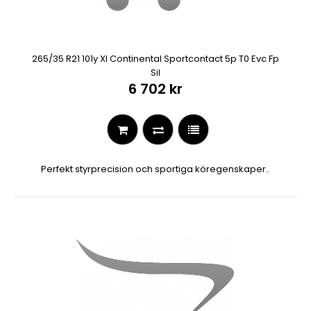
265/35 R21 101y Xl Continental Sportcontact 5p T0 Evc Fp
Sil
6 702 kr
Perfekt styrprecision och sportiga köregenskaper..