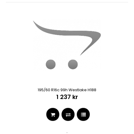
195/60 R16c 99h Westlake H188
1 237 kr
..