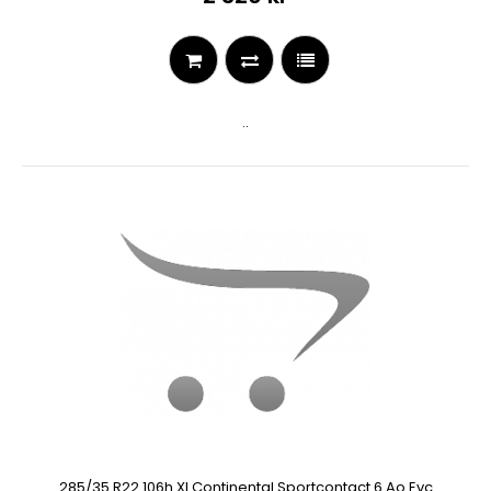
..
285/35 R22 106h Xl Continental Sportcontact 6 Ao Evc