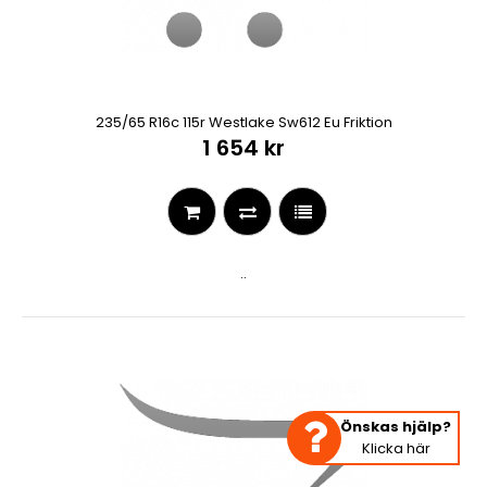
235/65 R16c 115r Westlake Sw612 Eu Friktion
1 654 kr
..
Önskas hjälp?
Klicka här