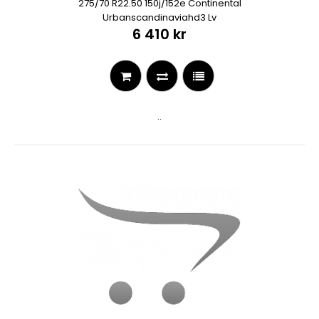
275/70 R22.50 150j/152e Continental
Urbanscandinaviahd3 Lv
6 410 kr
..