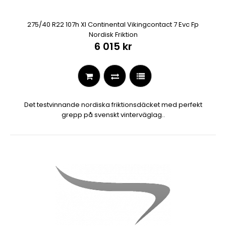
275/40 R22 107h Xl Continental Vikingcontact 7 Evc Fp
Nordisk Friktion
6 015 kr
Det testvinnande nordiska friktionsdäcket med perfekt
grepp på svenskt vinterväglag..