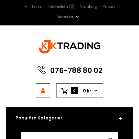
Mitt konto
Inköpslista (0)
Varukorg
Kassa
Svenska
076-788 80 02
0 kr
0
Populära Kategorier