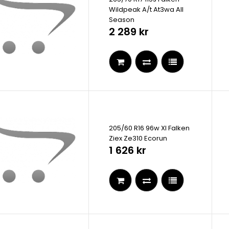
Wildpeak A/t At3wa All
Season
2 289 kr
205/60 R16 96w Xl Falken
Ziex Ze310 Ecorun
1 626 kr