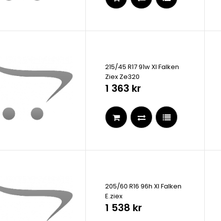
215/45 R17 91w Xl Falken
Ziex Ze320
1 363 kr
205/60 R16 96h Xl Falken
E.ziex
1 538 kr