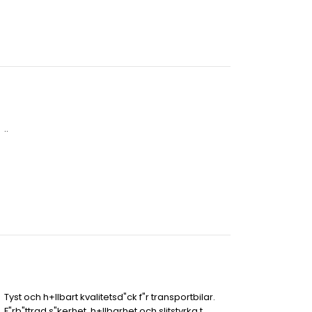
..
Tyst och h+llbart kvalitetsd"ck f"r transportbilar.
F"rb"ttrad s"kerhet, h+llbarhet och slitstyrka t..