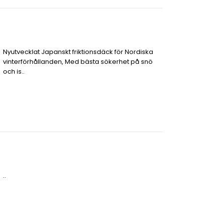
Nyutvecklat Japanskt friktionsdäck för Nordiska
vinterförhållanden, Med bästa sökerhet på snö
och is..
..