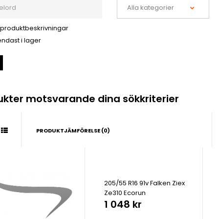
 produktbeskrivningar
ndast i lager
ukter motsvarande dina sökkriterier
PRODUKTJÄMFÖRELSE (0)
205/55 R16 91v Falken Ziex
Ze310 Ecorun
1 048 kr