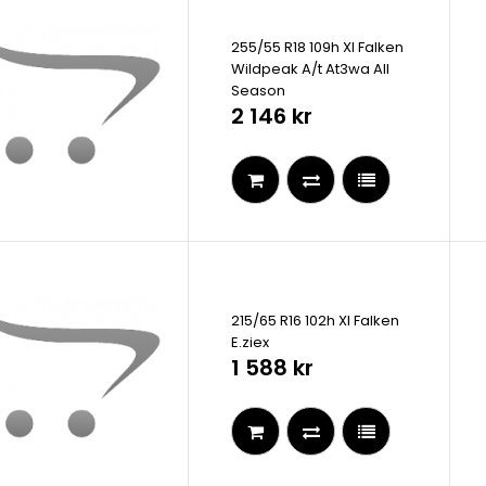
255/55 R18 109h Xl Falken
Wildpeak A/t At3wa All
Season
2 146 kr
215/65 R16 102h Xl Falken
E.ziex
1 588 kr