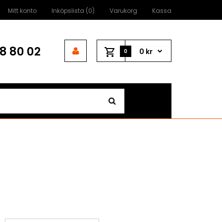
Mitt konto
Inköpslista (0)
Varukorg
Kassa
8 80 02
0 kr
0