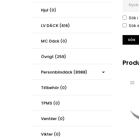
Hjul (0)
Sök i
LV DÄCK (616)
Sök e
MC Däck (0)
Övrigt (259)
Prod
Personbilsdäck (8988)
Tillbehör (0)
TPMS (0)
Ventiler (0)
Vikter (0)