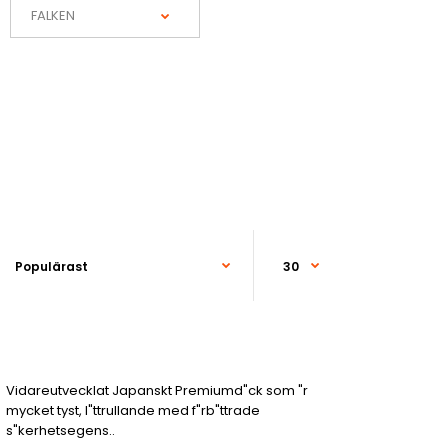
Vidareutvecklat Japanskt Premiumd"ck som "r
mycket tyst, l"ttrullande med f"rb"ttrade
s"kerhetsegens..