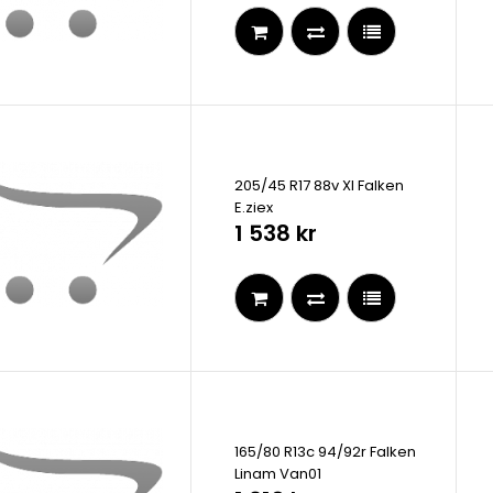
205/45 R17 88v Xl Falken
E.ziex
1 538 kr
165/80 R13c 94/92r Falken
Linam Van01