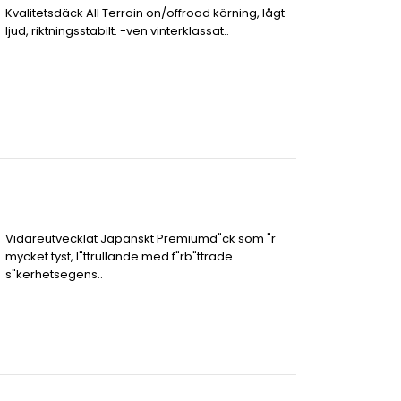
Kvalitetsdäck All Terrain on/offroad körning, lågt
ljud, riktningsstabilt. -ven vinterklassat..
Vidareutvecklat Japanskt Premiumd"ck som "r
mycket tyst, l"ttrullande med f"rb"ttrade
s"kerhetsegens..