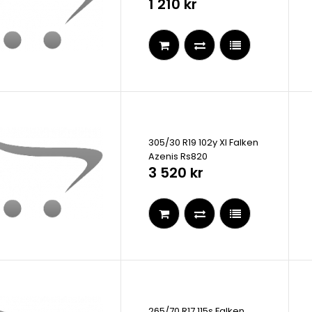
1 210 kr
305/30 R19 102y Xl Falken
Azenis Rs820
3 520 kr
265/70 R17 115s Falken