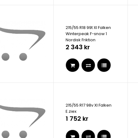
215/55 R18 99t Xl Falken
Winterpeak F-snow 1
Nordisk Friktion
2 343 kr
215/55 R17 98v Xl Falken
E.ziex
1 752 kr