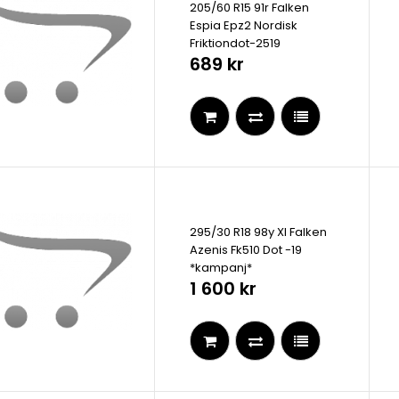
205/60 R15 91r Falken
Espia Epz2 Nordisk
Friktiondot-2519
689 kr
295/30 R18 98y Xl Falken
Azenis Fk510 Dot -19
*kampanj*
1 600 kr