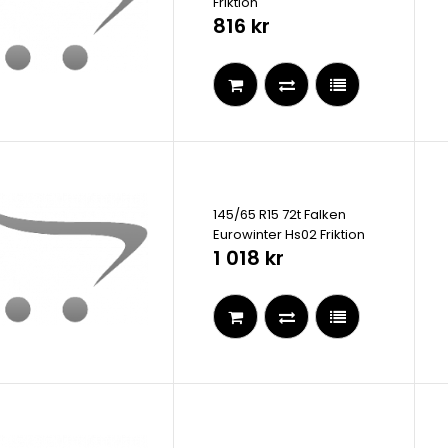
Friktion
816 kr
145/65 R15 72t Falken
Eurowinter Hs02 Friktion
1 018 kr