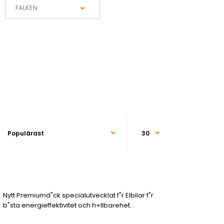
Nytt Premiumd"ck specialutvecklat f"r Elbilar f"r
b"sta energieffektivitet och h+llbarehet...