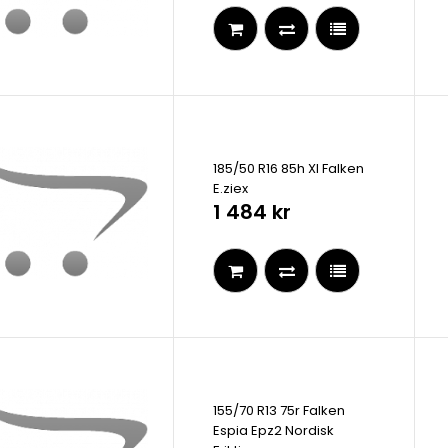
185/50 R16 85h Xl Falken
E.ziex
1 484 kr
155/70 R13 75r Falken
Espia Epz2 Nordisk