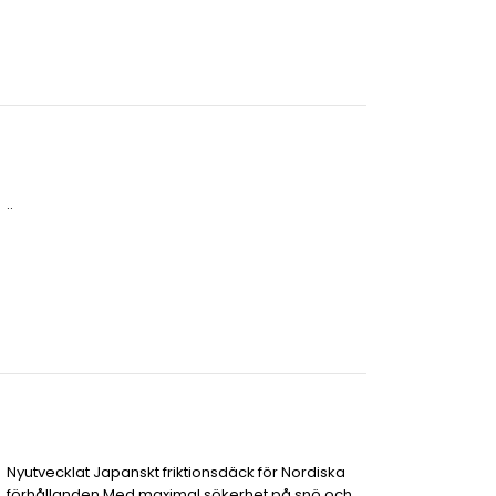
..
Nyutvecklat Japanskt friktionsdäck för Nordiska
förhållanden,Med maximal sökerhet på snö och