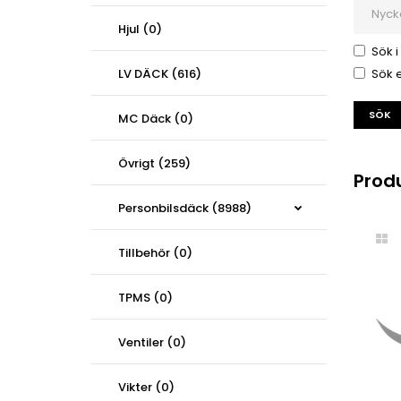
Hjul (0)
Sök i
LV DÄCK (616)
Sök e
MC Däck (0)
Övrigt (259)
Prod
Personbilsdäck (8988)
Tillbehör (0)
TPMS (0)
Ventiler (0)
Vikter (0)