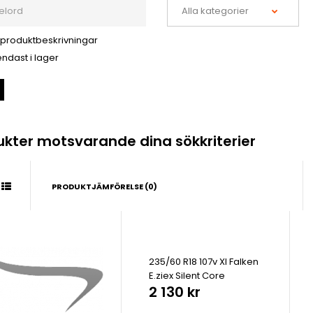
 produktbeskrivningar
ndast i lager
ukter motsvarande dina sökkriterier
PRODUKTJÄMFÖRELSE (0)
235/60 R18 107v Xl Falken
E.ziex Silent Core
2 130 kr