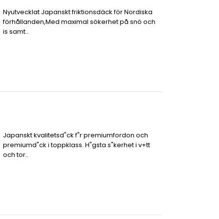
Nyutvecklat Japanskt friktionsdäck för Nordiska
förhållanden,Med maximal sökerhet på snö och
is samt..
Japanskt kvalitetsd"ck f"r premiumfordon och
premiumd"ck i toppklass. H"gsta s"kerhet i v+tt
och tor..