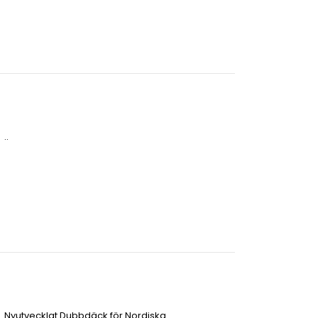
..
Nyutvecklat Dubbdäck för Nordiska