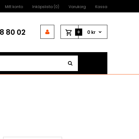
Mitt konto
Inköpslista (0)
Varukorg
Kassa
8 80 02
0 kr
0