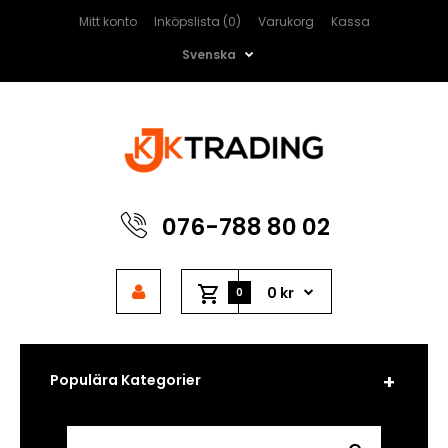
Mitt konto
Inköpslista (0)
Varukorg
Kassa
Svenska
076-788 80 02
0 kr
0
Populära Kategorier