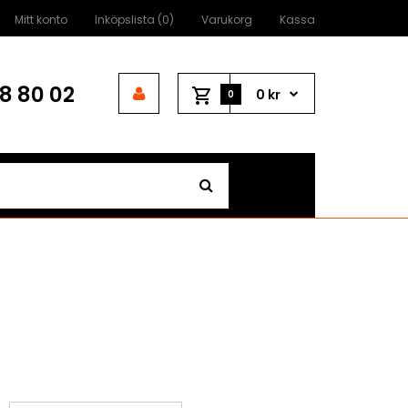
Mitt konto
Inköpslista (0)
Varukorg
Kassa
8 80 02
0 kr
0