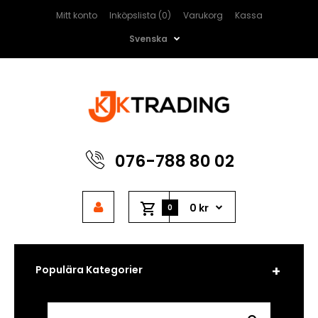
Mitt konto
Inköpslista (0)
Varukorg
Kassa
Svenska
076-788 80 02
0 kr
0
Populära Kategorier