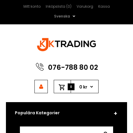
Mitt konto
Inköpslista (0)
Varukorg
Kassa
Svenska
076-788 80 02
0 kr
0
Populära Kategorier