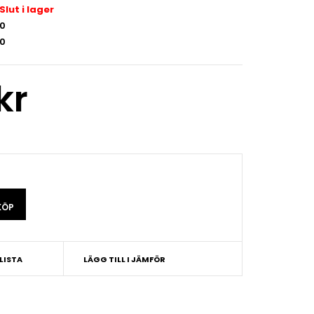
Slut i lager
0
0
kr
SLISTA
LÄGG TILL I JÄMFÖR