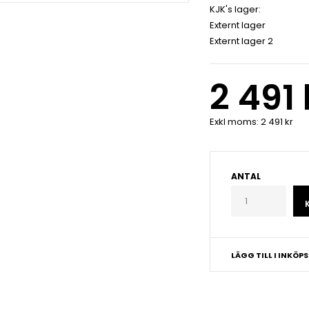
KJK's lager:
Externt lager
Externt lager 2
2 491 
Exkl moms:
2 491 kr
ANTAL
LÄGG TILL I INKÖP