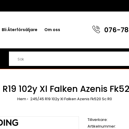
076-78
Bli Återförsäljare
Om oss
R19 102y Xl Falken Azenis Fk5
Hem
245/45 R19 102y Xl Falken Azenis Fk520 Sc R0
Tillverkare:
Artikelnummer: