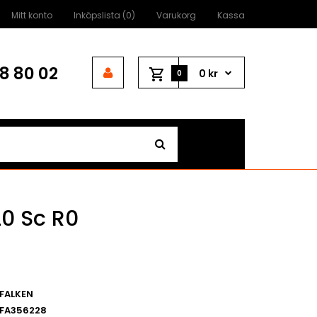
Mitt konto
Inköpslista (0)
Varukorg
Kassa
8 80 02
0 kr
0
20 Sc R0
FALKEN
FA356228