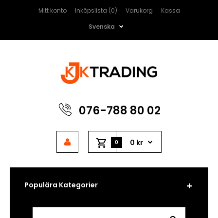
Mitt konto
Inköpslista (0)
Varukorg
Kassa
Svenska
076-788 80 02
0 kr
0
Populära Kategorier