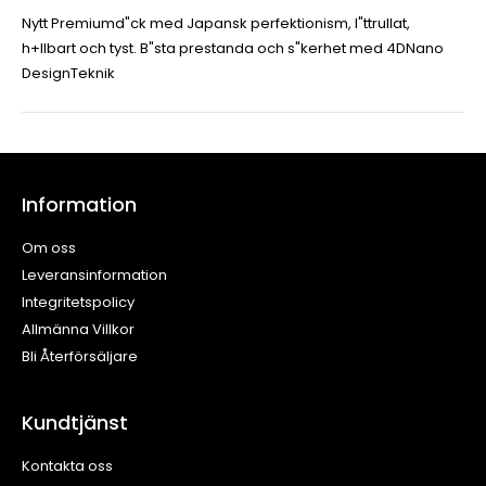
Nytt Premiumd"ck med Japansk perfektionism, l"ttrullat,
h+llbart och tyst. B"sta prestanda och s"kerhet med 4DNano
DesignTeknik
Information
Om oss
Leveransinformation
Integritetspolicy
Allmänna Villkor
Bli Återförsäljare
Kundtjänst
Kontakta oss