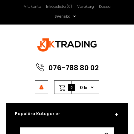
Mitt konto
Inköpslista (0)
Varukorg
Kassa
Svenska
076-788 80 02
0 kr
0
Populära Kategorier