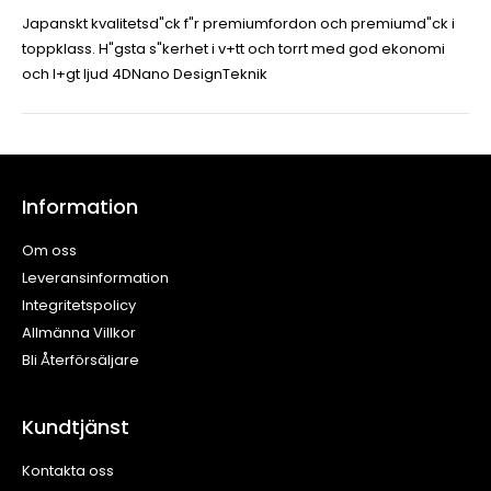
Japanskt kvalitetsd"ck f"r premiumfordon och premiumd"ck i
toppklass. H"gsta s"kerhet i v+tt och torrt med god ekonomi
och l+gt ljud 4DNano DesignTeknik
Information
Om oss
Leveransinformation
Integritetspolicy
Allmänna Villkor
Bli Återförsäljare
Kundtjänst
Kontakta oss