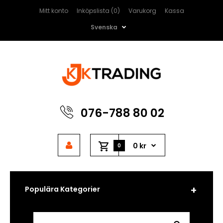
Mitt konto
Inköpslista (0)
Varukorg
Kassa
Svenska
076-788 80 02
0 kr
0
Populära Kategorier