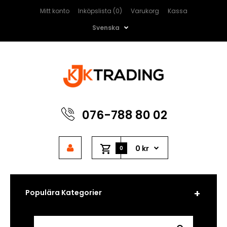
Mitt konto
Inköpslista (0)
Varukorg
Kassa
Svenska
076-788 80 02
0 kr
0
Populära Kategorier